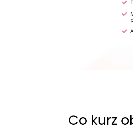
T
M
p
A
Co kurz o