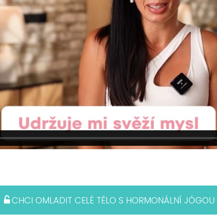
CHCI OMLADIT CELÉ TĚLO S HORMONÁLNÍ JÓGOU