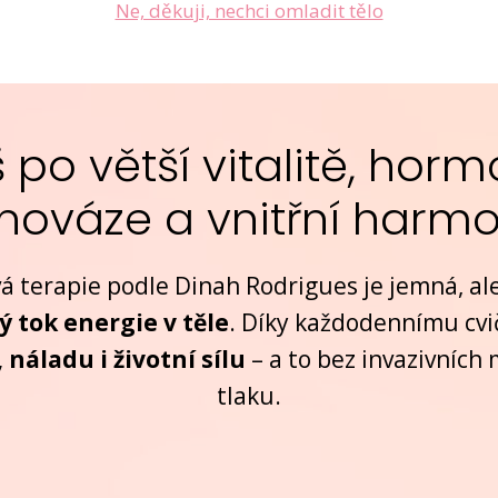
Ne, děkuji, nechci omladit tělo
 po větší vitalitě, horm
nováze a vnitřní harmo
 terapie podle Dinah Rodrigues je jemná, ale
ý tok energie v těle
. Díky každodennímu cv
 náladu i životní sílu
– a to bez invazivních
tlaku.