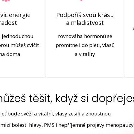
 víc energie
Podpoříš svou krásu
radosti
a mladistvost
e jednoduchou
rovnováha hormonů se
erou můžeš cvičit
promítne i do pleti, vlasů
ma doma
a vitality
žeš těšit, když si dopřeje
leť bude svěží a vitální, vlasy zesílí a zhoustnou
mizí bolesti hlavy, PMS i nepříjemné projevy menopauzy