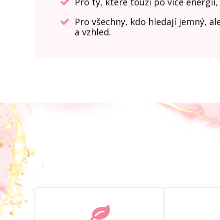
Pro ty, které touží po více energii,
Pro všechny, kdo hledají jemný, ale
a vzhled.