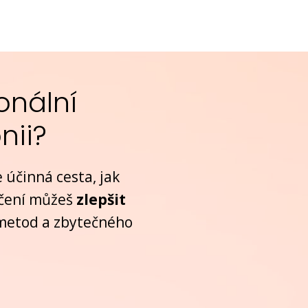
onální
nii?
 účinná cesta, jak
ičení můžeš
zlepšit
 metod a zbytečného