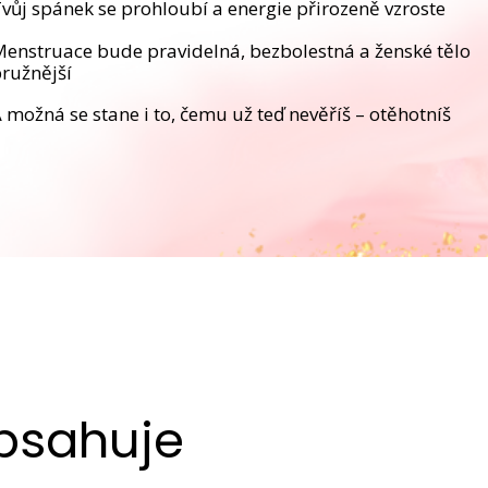
vůj spánek se prohloubí a energie přirozeně vzroste
enstruace bude pravidelná, bezbolestná a ženské tělo
ružnější
 možná se stane i to, čemu už teď nevěříš – otěhotníš
bsahuje