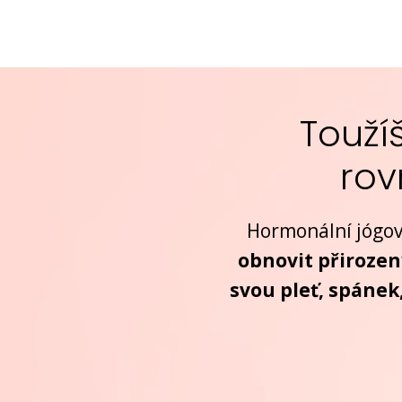
Toužíš
rov
Hormonální jógová
obnovit přirozen
svou pleť, spánek,