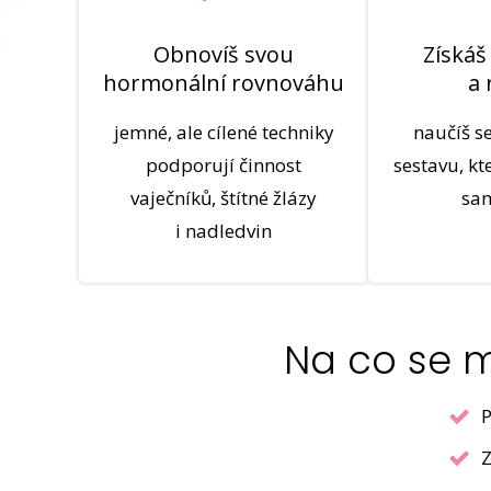
Obnovíš svou
Získáš
hormonální rovnováhu
a 
jemné, ale cílené techniky
naučíš s
podporují činnost
sestavu, kt
vaječníků, štítné žlázy
sa
i nadledvin
Na co se mů
P
Z