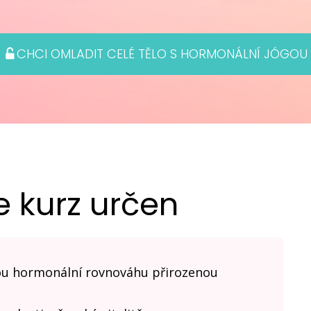
CHCI OMLADIT CELÉ TĚLO S HORMONÁLNÍ JÓGOU
e kurz určen
svou hormonální rovnováhu přirozenou